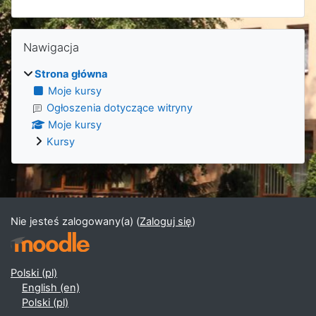
Bloki
Pomiń Nawigacja
Nawigacja
Strona główna
Moje kursy
Ogłoszenia dotyczące witryny
Moje kursy
Kursy
Bloki uzupełniające
Nie jesteś zalogowany(a) (
Zaloguj się
)
Polski ‎(pl)‎
English ‎(en)‎
Polski ‎(pl)‎